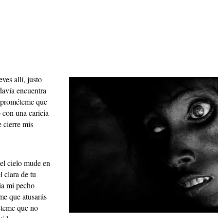
ves allí, justo
odavía encuentra
 prométeme que
o con una caricia
 cierre mis
el cielo mude en
l clara de tu
ia mi pecho
e que atusarás
éteme que no