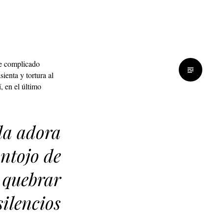
te complicado
ienta y tortura al
, en el último
da adora
antojo de
quebrar
silencios