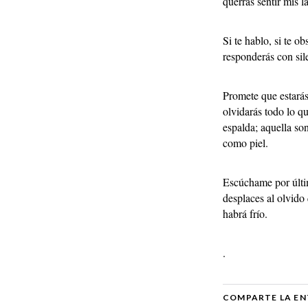
querrás sentir mis la
Si te hablo, si te 
responderás con sil
Promete que estarás 
olvidarás todo lo q
espalda; aquella s
como piel.
Escúchame por últi
desplaces al olvido
habrá frío.
.
COMPARTE LA EN