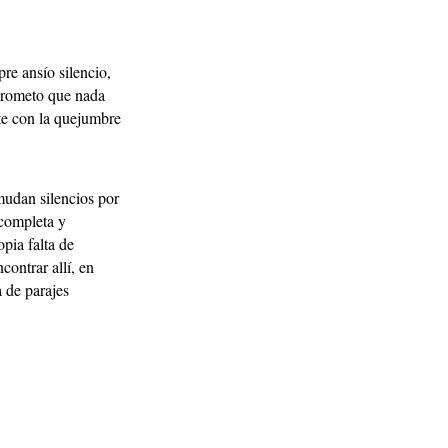
pre ansío silencio,
prometo que nada
ite con la quejumbre
mudan silencios por
 completa y
pia falta de
contrar allí, en
a de parajes