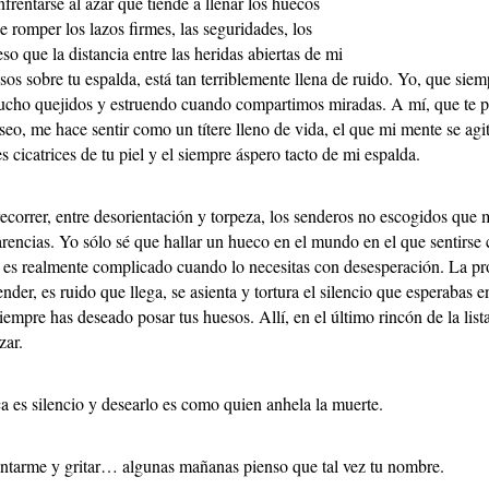
enfrentarse al azar que tiende a llenar los huecos
e romper los lazos firmes, las seguridades, los
so que la distancia entre las heridas abiertas de mi
esos sobre tu espalda, está tan terriblemente llena de ruido. Yo, que siem
scucho quejidos y estruendo cuando compartimos miradas. A mí, que te 
seo, me hace sentir como un títere lleno de vida, el que mi mente se ag
s cicatrices de tu piel y el siempre áspero tacto de mi espalda.
recorrer, entre desorientación y torpeza, los senderos no escogidos que 
rencias. Yo sólo sé que hallar un hueco en el mundo en el que sentirse
s realmente complicado cuando lo necesitas con desesperación. La pro
nder, es ruido que llega, se asienta y tortura el silencio que esperabas en
empre has deseado posar tus huesos. Allí, en el último rincón de la list
zar.
a es silencio y desearlo es como quien anhela la muerte.
antarme y gritar… algunas mañanas pienso que tal vez tu nombre.