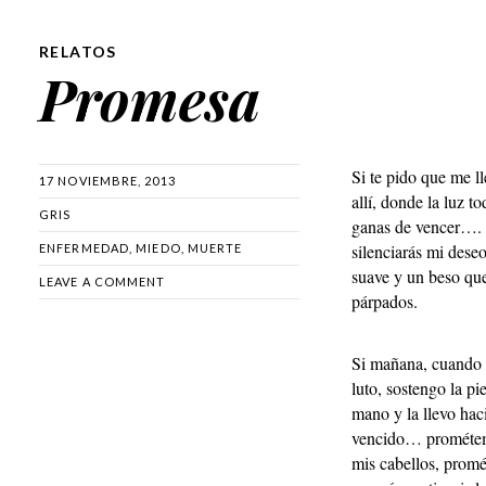
RELATOS
Promesa
Si te pido que me lle
17 NOVIEMBRE, 2013
allí, donde la luz t
GRIS
ganas de vencer….
silenciarás mi dese
ENFERMEDAD
,
MIEDO
,
MUERTE
suave y un beso que
LEAVE A COMMENT
párpados.
Si mañana, cuando 
luto, sostengo la pie
mano y la llevo hac
vencido… prométem
mis cabellos, prom