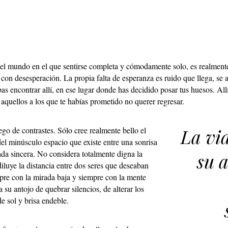
 el mundo en el que sentirse completa y cómodamente solo, es realmen
con desesperación. La propia falta de esperanza es ruido que llega, se as
as encontrar allí, en ese lugar donde has decidido posar tus huesos. Allí
e aquellos a los que te habías prometido no querer regresar.
La vi
ego de contrastes. Sólo cree realmente bello el
 del minúsculo espacio que existe entre una sonrisa
ada sincera. No considera totalmente digna la
su 
diluye la distancia entre dos seres que deseaban
pre con la mirada baja y siempre con la mente
 su antojo de quebrar silencios, de alterar los
e sol y brisa endeble.