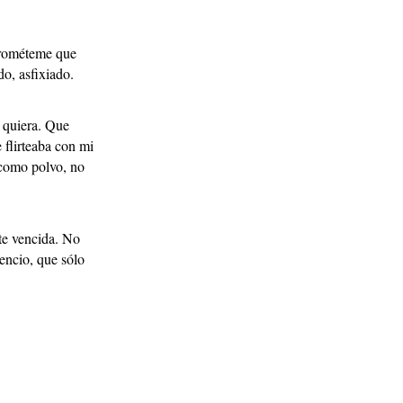
ométeme que
do, asfixiado.
o quiera. Que
 flirteaba con mi
 como polvo, no
te vencida. No
encio, que sólo