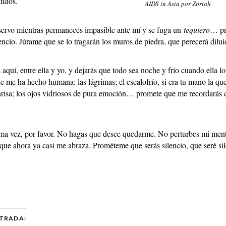
tidos.
AIDS in Asia por Zoriah
observo mientras permaneces impasible ante mí y se fuga un
tequiero
… pr
encio. Júrame que se lo tragarán los muros de piedra, que perecerá dilui
aquí, entre ella y yo, y dejarás que todo sea noche y frío cuando ella l
ue me ha hecho humana: las lágrimas; el escalofrío, si era tu mano la que
onrisa; los ojos vidriosos de pura emoción… promete que me recordarás
ma vez, por favor. No hagas que desee quedarme. No perturbes mi men
 que ahora ya casi me abraza. Prométeme que serás silencio, que seré sil
TRADA: